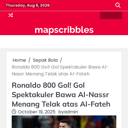
Skip
Thursday, Aug 6, 2026
to
content
5
Pasokan
Samp
Fakta
BBM
Pag
mapscribbles
Aliran
Aman?
‘Sultan
Pertami
Nusantara’
Buka
Tipu
Suara
Warga
Soal
Banyumas
Kapal
Home
Sepak Bola
hingga
yang
Setengah
Tertaha
Ronaldo 800 Gol! Gol Spektakuler Bawa Al-
Miliar
di
Nassr Menang Telak atas Al-Fateh
Selat
Hormuz
Ronaldo 800 Gol! Gol
Spektakuler Bawa Al-Nassr
Menang Telak atas Al-Fateh
October 19, 2025
by
admin